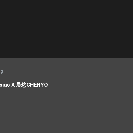
og
ao X 晨悠CHENYO