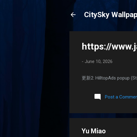
CitySky Wall
https://www
-
June 10, 2026
更新2: HilltopAds popup 
Post a Commen
Yu Miao