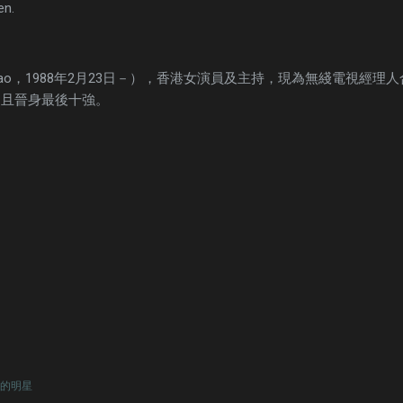
en.
u Miao，1988年2月23日－），香港女演員及主持，現為無綫電視經
》且晉身最後十強。
的明星