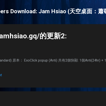
Skip to main content
papers Download: Jam Hsiao (天空桌面：
.jamhsiao.gq/的更新2:
(Standard) 原本： ExoClick popup (Anti) 共有2個快顯: 1個Anti(24hr
t