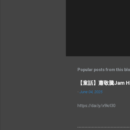
Popular posts from this bl
【童話】蕭敬騰Jam Hsi
-
June 04, 2025
https://dai.ly/x9krl30