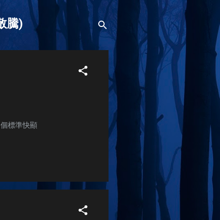
蕭敬騰)
) + 1個標準快顯