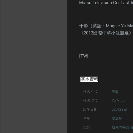
Mutsu Television Co. Last t
于淼（英語：Maggie Y
《2012國際中華小姐競選
[TW]
基本資料
姓名‧中文
于淼
姓名‧英文
Yu Miao
出生日期
02月23日
星座
雙魚座
志願
成為內外兼備