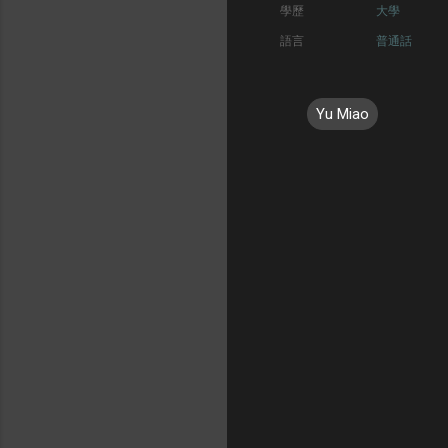
學歷
大學
語言
普通話
Yu Miao
C
o
m
m
e
n
t
s